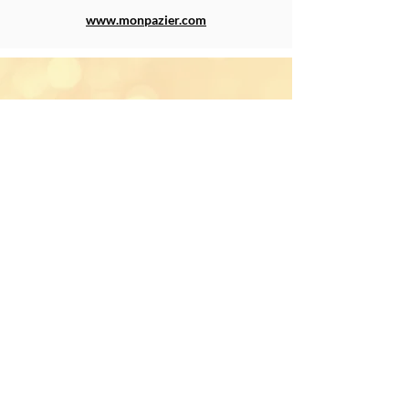
www.monpazier.com
Pujols
Petit, mais certainement un "must"
absolu. Dès que l'on s’immerge dans ce
village extrêmement bien conservé, on se
sent transporté dans le temps. Le prix du
"plus beau village de France" qu'il a