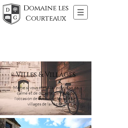
d
omaine les
c
ourteaux
Villes & Villages
Même si vous êtes à la recherche de
calme et de détente, ne ratez pa
l’occasion de découvrir les villes et
villages de la région.